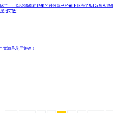
比了，可以说跑酷在15年的时候就已经剩下躯壳了!因为自从1
屈指可数!
的个竟满星刷屏集锦！