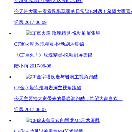
穿越火线原声跑酷之这波配合很6
今天带大家去看看跑酷玩家的日常逗B对话！希望大家喜
迎风
2017-06-09
CF軍火库 玫瑰精灵-悦动刷屏集锦
《CF軍火库》玫瑰精灵-悦动刷屏集锦
陆小雨
2017-06-08
CF金字塔疾走与岩洞主视角跑酷
今天主要给大家带来的是岩洞跑酷，希望大家喜欢。
迎风
2017-06-07
CF你未曾见过的黑龙M4艺术屠戮