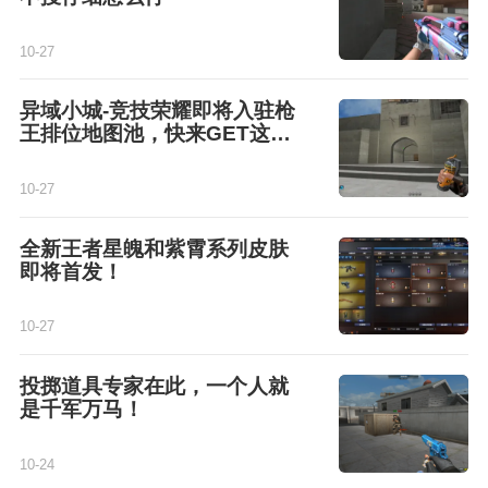
10-27
异域小城-竞技荣耀即将入驻枪
王排位地图池，快来GET这些
烟雾技巧
10-27
全新王者星魄和紫霄系列皮肤
即将首发！
10-27
投掷道具专家在此，一个人就
是千军万马！
10-24