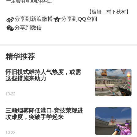
一定会有xiubi的存在。
【编辑：村下秋树】
t
z
分享到新浪微博
分享到QQ空间
w
分享到微信
精华推荐
怀旧模式维持人气热度，或需
这些措施来助力
10-22
三颗烟雾降低港口-竞技荣耀进
攻难度，突破手学起来
10-22