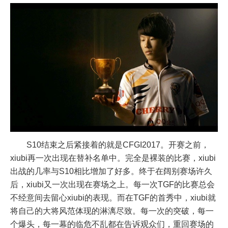
S10结束之后紧接着的就是CFGI2017。开赛之前，
xiubi再一次出现在替补名单中。完全是裸装的比赛，xiubi
出战的几率与S10相比增加了好多。终于在阔别赛场许久
后，xiubi又一次出现在赛场之上。每一次TGF的比赛总会
不经意间去留心xiubi的表现。而在TGF的首秀中，xiubi就
将自己的大将风范体现的淋漓尽致。每一次的突破，每一
个爆头，每一幕的临危不乱都在告诉观众们，重回赛场的