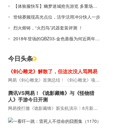
【体验服快车】幽梦迷城抢先游览 多重场景打造新玩法
世锦赛频现高光点位，活学活用冲分快人一步
烈火熔铸，“火烈鸟”武器套装评测 ！
2018年登场的QBZ03-金色蔷薇为何近两年才逐渐热门起来？
今日头条
《剑心雕龙》解散了，但这次没人骂网易
网易《剑心雕龙》首测总结
《剑心雕龙》项目宣布解散
腾讯VS网易！《诡影藏锋》与《怪物猎
人》手游今日开测
网易搜打撤《诡影藏锋》新实机演示
8月新游前瞻：《诡秘之主》领衔