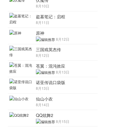
伏魔传
8月10日
盗墓笔记：启程
8月11日
原神
8月12日
三国戏英杰传
8月12日
苍翼：混沌效应
8月13日
诺亚传说口袋版
8月13日
仙山小农
8月14日
QQ炫舞2
8月15日