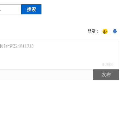
登录：
224611913
0
/2000
17周年庆典 争霸赛大区火
发布
爆开启