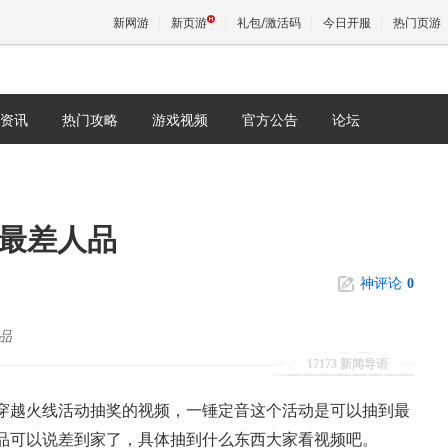
新网游
新页游
礼包/激活码
今日开服
热门页游
资讯
热门攻略
游戏视频
官方公告
论坛
魔兽
天堂
上最差人品
王权与
神评论
0
品
17173 新闻导语
穿越火线活动抽奖的视频，一锤定音这个活动是可以抽到最
品可以说差到家了，具体抽到什么东西大家看视频吧。