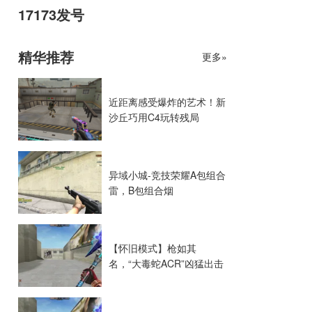
17173发号
精华推荐
更多»
近距离感受爆炸的艺术！新
沙丘巧用C4玩转残局
异域小城-竞技荣耀A包组合
雷，B包组合烟
【怀旧模式】枪如其
名，“大毒蛇ACR”凶猛出击