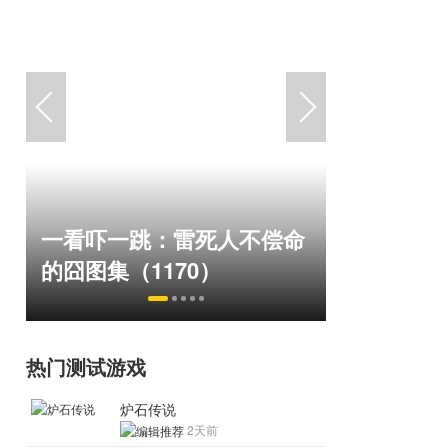
巅峰在线1
一看吓一跳：雷死人不偿命
游，如今
的囧图集（1170）
来了！
热门测试游戏
炉石传说
2天前