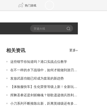
热门游戏
DNF
传奇4
剑网3旗舰版
新天龙八部
相关资讯
更多»
自由
诛仙世界
新仙侠5
这些细节你知道吗？港口实战点位教学
在不一样的水下战场中，如何才能做到游刃有余
发放武器功能已经成为套装的新趋势
【体验服快车】生化荣誉等级上新！全新玩法讲解
挥舞圣拳还是剑斩幽魂？朝歌遗迹佣兵胜利法典
小刀系列不断推陈出新，距离英雄级还有多远？