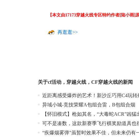
[
]
【本文由17173穿越火线专区特约作者
陆小雨
再逛逛>>
关于
cf活动
，
穿越火线
，
CF穿越火线
的新闻
近距离感受爆炸的艺术！新沙丘巧用C4玩转
异域小城-竞技荣耀A包组合雷，B包组合烟
【怀旧模式】枪如其名，“大毒蛇ACR”凶猛
可不是凑数，这款新赛季飞行棋奖励道具也
“疾爆烟雾弹”虽暂时效果不佳，但未来仍有