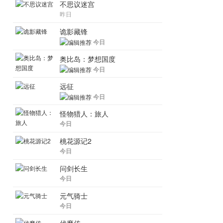
不思议迷宫
昨日
诡影藏锋
今日
奥比岛：梦想国度
今日
远征
今日
怪物猎人：旅人
今日
桃花源记2
今日
问剑长生
今日
元气骑士
今日